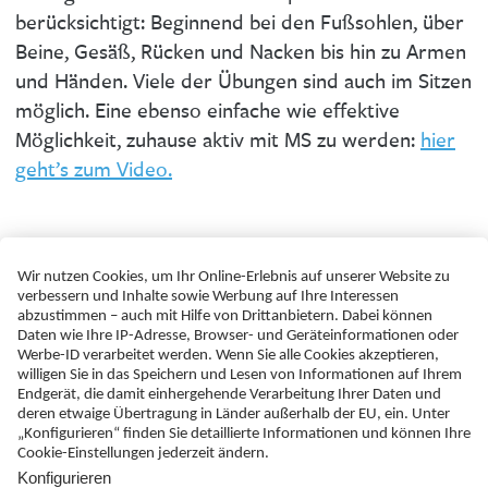
berücksichtigt: Beginnend bei den Fußsohlen, über
Beine, Gesäß, Rücken und Nacken bis hin zu Armen
und Händen. Viele der Übungen sind auch im Sitzen
möglich. Eine ebenso einfache wie effektive
Möglichkeit, zuhause aktiv mit MS zu werden:
hier
geht’s zum Video.
Quellen:
1
https://www.aok.de/pk/magazin/sport/fitness/faktenc
heck-faszien/
, aufgerufen am 21.08.2025.
Newsletter
Datenschutz