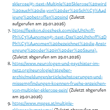
sklerose/#:~:text=Multiple%20Sklerose%20wird
%20auch%20die,von%20der%20Sch%C3%A4d
igung%20betroffen%20sind
(Zuletzt
aufgerufen am 29.01.2026)
https://flexikon.doccheck.com/de/Uhthoff-
Ph%C3%A4nomen#:~:text=Das%20Uhthoff%2D
Ph%C3%A4nomen%20bezeichnet%20die,Anstr
engung%20oder%20in%20der%20Sauna).
(Zuletzt abgerufen am 29.01.2026)
https://www.neurologen-und-psychiater-im-
netz.org/neurologie/ratgeber-
archiv/meldungen/article/sehstoerungen-und-
missempfindungen-koennen-fruehe-anzeichen-
von-multipler-sklerose-sein/
(Zuletzt abgerufen
am 29.01.2026)
https://www.msges.at/multiple-
sklerose/symptome/
(Zuletzt abgerufen am