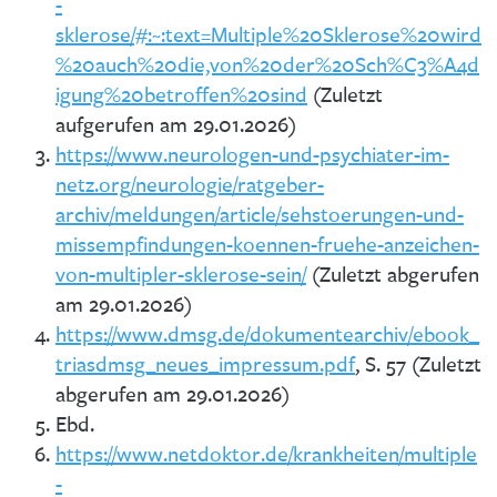
-
sklerose/#:~:text=Multiple%20Sklerose%20wird
%20auch%20die,von%20der%20Sch%C3%A4d
igung%20betroffen%20sind
(Zuletzt
aufgerufen am 29.01.2026)
https://www.neurologen-und-psychiater-im-
netz.org/neurologie/ratgeber-
archiv/meldungen/article/sehstoerungen-und-
missempfindungen-koennen-fruehe-anzeichen-
von-multipler-sklerose-sein/
(Zuletzt abgerufen
am 29.01.2026)
https://www.dmsg.de/dokumentearchiv/ebook_
triasdmsg_neues_impressum.pdf
, S. 57 (Zuletzt
abgerufen am 29.01.2026)
Ebd.
https://www.netdoktor.de/krankheiten/multiple
-